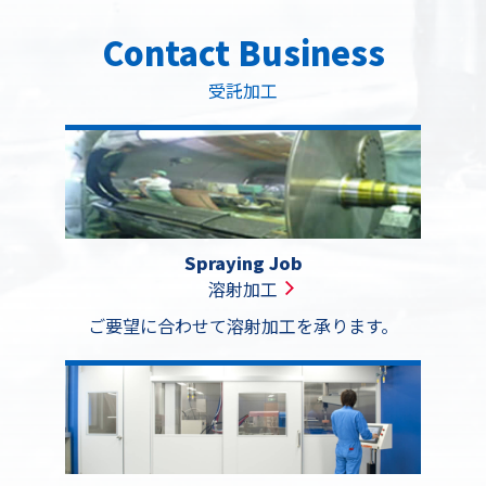
Contact Business
受託加工
製品詳
製品詳
製品詳
製品詳
製品詳
細
細
細
細
細
製品詳細
製品詳細
製品詳細
製品詳細
Spraying Job
溶射加工
ご要望に合わせて溶射加工を承ります。